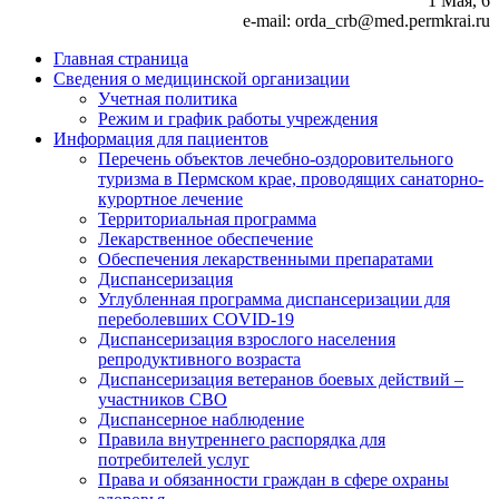
1 Мая, 6
e-mail: orda_crb@med.permkrai.ru
Главная страница
Сведения о медицинской организации
Учетная политика
Режим и график работы учреждения
Информация для пациентов
Перечень объектов лечебно-оздоровительного
туризма в Пермском крае, проводящих санаторно-
курортное лечение
Территориальная программа
Лекарственное обеспечение
Обеспечения лекарственными препаратами
Диспансеризация
Углубленная программа диспансеризации для
переболевших COVID-19
Диспансеризация взрослого населения
репродуктивного возраста
Диспансеризация ветеранов боевых действий –
участников СВО
Диспансерное наблюдение
Правила внутреннего распорядка для
потребителей услуг
Права и обязанности граждан в сфере охраны