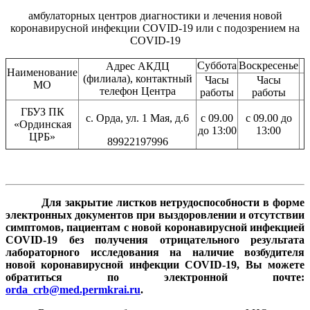
амбулаторных центров диагностики и лечения новой
коронавирусной инфекции COVID-19 или с подозрением на
COVID-19
Суббота
Воскресенье
Адрес АКДЦ
Наименование
(филиала), контактный
Часы
Часы
МО
телефон Центра
работы
работы
ГБУЗ ПК
с. Орда, ул. 1 Мая, д.6
с 09.00
с 09.00 до
«Ординская
до 13:00
13:00
ЦРБ»
89922197996
Для закрытие листков нетрудоспособности в форме
электронных документов
при выздоровлении и отсутствии
симптомов, пациентам с новой коронавирусной инфекцией
COVID-19 без получения отрицательного результата
лабораторного исследования на наличие возбудителя
новой коронавирусной инфекции COVID-19, Вы можете
обратиться по электронной почте:
orda_crb@med.permkrai.ru
.