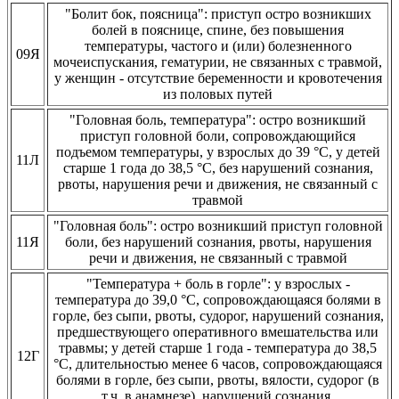
"Болит бок, поясница": приступ остро возникших
болей в пояснице, спине, без повышения
температуры, частого и (или) болезненного
09Я
мочеиспускания, гематурии, не связанных с травмой,
у женщин - отсутствие беременности и кровотечения
из половых путей
"Головная боль, температура": остро возникший
приступ головной боли, сопровождающийся
подъемом температуры, у взрослых до 39 °С, у детей
11Л
старше 1 года до 38,5 °С, без нарушений сознания,
рвоты, нарушения речи и движения, не связанный с
травмой
"Головная боль": остро возникший приступ головной
11Я
боли, без нарушений сознания, рвоты, нарушения
речи и движения, не связанный с травмой
"Температура + боль в горле": у взрослых -
температура до 39,0 °С, сопровождающаяся болями в
горле, без сыпи, рвоты, судорог, нарушений сознания,
предшествующего оперативного вмешательства или
травмы; у детей старше 1 года - температура до 38,5
12Г
°С, длительностью менее 6 часов, сопровождающаяся
болями в горле, без сыпи, рвоты, вялости, судорог (в
т.ч. в анамнезе), нарушений сознания,