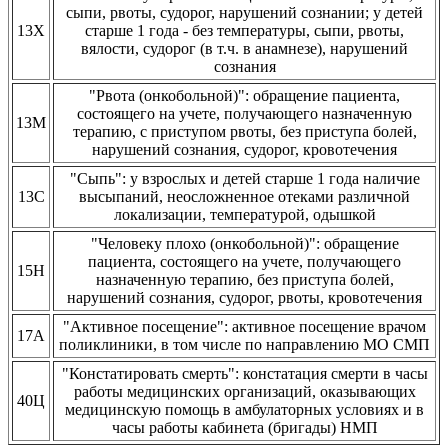
сыпи, рвоты, судорог, нарушений сознании; у детей
13Х
старше 1 года - без температуры, сыпи, рвоты,
вялости, судорог (в т.ч. в анамнезе), нарушений
сознания
"Рвота (онкобольной)": обращение пациента,
состоящего на учете, получающего назначенную
13М
терапию, с приступом рвоты, без приступа болей,
нарушений сознания, судорог, кровотечения
"Сыпь": у взрослых и детей старше 1 года наличие
13С
высыпаний, неосложненное отеками различной
локализации, температурой, одышкой
"Человеку плохо (онкобольной)": обращение
пациента, состоящего на учете, получающего
15Н
назначенную терапию, без приступа болей,
нарушений сознания, судорог, рвоты, кровотечения
"Активное посещение": активное посещение врачом
17А
поликлиники, в том числе по направлению МО СМП
"Констатировать смерть": констатация смерти в часы
работы медицинских организаций, оказывающих
40Ц
медицинскую помощь в амбулаторных условиях и в
часы работы кабинета (бригады) НМП