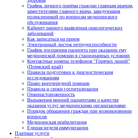
здоровья
График личного приёма граждан главным врачом,
заместителями главного врача, заведующим
поликлиникой по вопросам медицинского
обслуживания
Кабинет раннего выявления онкологических
заболеваний
Как записаться на прием
Электронный листок нетрудоспособности
График посещения пациента при оказании ему
медицинской помощи в стационарных условиях
Контактные номера телефонов "Горячих линий"
(Пермский край)
Правила подготовки к диагностическим
исследованиям
Право внеочередной помощи
Правила и сроки госпитализации
Онконастороженность
Выражения мнений пациентами о качестве
оказания услуг медицинскими организациями
Порядок обращения граждан при возникновении
вопросов
Медицинская реабилитация
Единая неделя иммунизации
Платные услуги