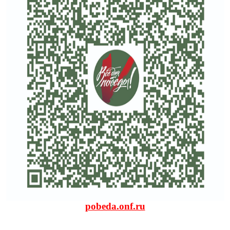
pobeda.onf.ru