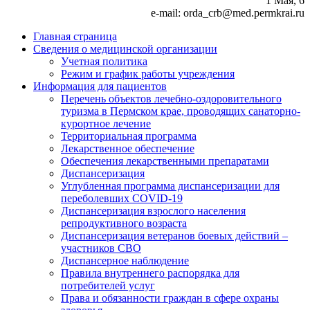
1 Мая, 6
e-mail: orda_crb@med.permkrai.ru
Главная страница
Сведения о медицинской организации
Учетная политика
Режим и график работы учреждения
Информация для пациентов
Перечень объектов лечебно-оздоровительного
туризма в Пермском крае, проводящих санаторно-
курортное лечение
Территориальная программа
Лекарственное обеспечение
Обеспечения лекарственными препаратами
Диспансеризация
Углубленная программа диспансеризации для
переболевших COVID-19
Диспансеризация взрослого населения
репродуктивного возраста
Диспансеризация ветеранов боевых действий –
участников СВО
Диспансерное наблюдение
Правила внутреннего распорядка для
потребителей услуг
Права и обязанности граждан в сфере охраны