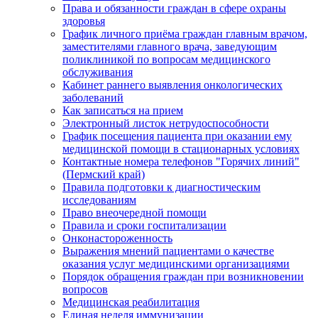
Права и обязанности граждан в сфере охраны
здоровья
График личного приёма граждан главным врачом,
заместителями главного врача, заведующим
поликлиникой по вопросам медицинского
обслуживания
Кабинет раннего выявления онкологических
заболеваний
Как записаться на прием
Электронный листок нетрудоспособности
График посещения пациента при оказании ему
медицинской помощи в стационарных условиях
Контактные номера телефонов "Горячих линий"
(Пермский край)
Правила подготовки к диагностическим
исследованиям
Право внеочередной помощи
Правила и сроки госпитализации
Онконастороженность
Выражения мнений пациентами о качестве
оказания услуг медицинскими организациями
Порядок обращения граждан при возникновении
вопросов
Медицинская реабилитация
Единая неделя иммунизации