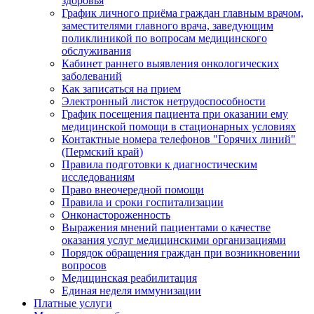
здоровья
График личного приёма граждан главным врачом,
заместителями главного врача, заведующим
поликлиникой по вопросам медицинского
обслуживания
Кабинет раннего выявления онкологических
заболеваний
Как записаться на прием
Электронный листок нетрудоспособности
График посещения пациента при оказании ему
медицинской помощи в стационарных условиях
Контактные номера телефонов "Горячих линий"
(Пермский край)
Правила подготовки к диагностическим
исследованиям
Право внеочередной помощи
Правила и сроки госпитализации
Онконастороженность
Выражения мнений пациентами о качестве
оказания услуг медицинскими организациями
Порядок обращения граждан при возникновении
вопросов
Медицинская реабилитация
Единая неделя иммунизации
Платные услуги