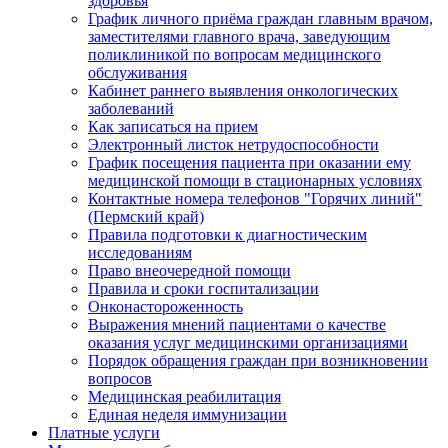
здоровья
График личного приёма граждан главным врачом,
заместителями главного врача, заведующим
поликлиникой по вопросам медицинского
обслуживания
Кабинет раннего выявления онкологических
заболеваний
Как записаться на прием
Электронный листок нетрудоспособности
График посещения пациента при оказании ему
медицинской помощи в стационарных условиях
Контактные номера телефонов "Горячих линий"
(Пермский край)
Правила подготовки к диагностическим
исследованиям
Право внеочередной помощи
Правила и сроки госпитализации
Онконастороженность
Выражения мнений пациентами о качестве
оказания услуг медицинскими организациями
Порядок обращения граждан при возникновении
вопросов
Медицинская реабилитация
Единая неделя иммунизации
Платные услуги