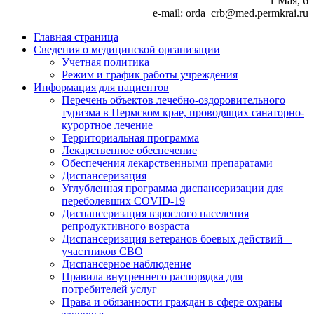
1 Мая, 6
e-mail: orda_crb@med.permkrai.ru
Главная страница
Сведения о медицинской организации
Учетная политика
Режим и график работы учреждения
Информация для пациентов
Перечень объектов лечебно-оздоровительного
туризма в Пермском крае, проводящих санаторно-
курортное лечение
Территориальная программа
Лекарственное обеспечение
Обеспечения лекарственными препаратами
Диспансеризация
Углубленная программа диспансеризации для
переболевших COVID-19
Диспансеризация взрослого населения
репродуктивного возраста
Диспансеризация ветеранов боевых действий –
участников СВО
Диспансерное наблюдение
Правила внутреннего распорядка для
потребителей услуг
Права и обязанности граждан в сфере охраны