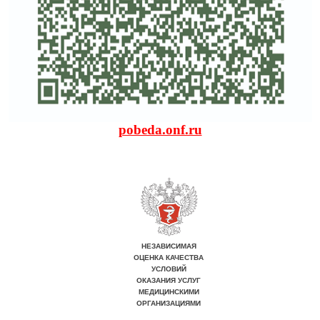
pobeda.onf.ru