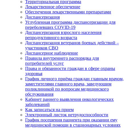
Территориальная программа
Лекарственное обеспечение
Обеспечения лекарственными препаратами
Диспансеризация
Углубленная программа диспансеризации для
переболевших COVID-19
Диспансеризация взрослого населения
репродуктивного возраста
Диспансеризация ветеранов боевых действий –
участников СВО
Диспансерное наблюдение
Правила внутреннего распорядка для
потребителей услуг
Права и обязанности граждан в сфере охраны
здоровья
График личного приёма граждан главным врачом,
заместителями главного врача, заведующим
поликлиникой по вопросам медицинского
обслуживания
Кабинет раннего выявления онкологических
заболеваний
Как записаться на прием
Электронный листок нетрудоспособности
График посещения пациента при оказании ему
медицинской помощи в стационарных условиях