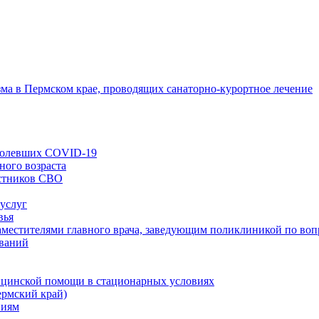
зма в Пермском крае, проводящих санаторно-курортное лечение
еболевших COVID-19
ного возраста
астников СВО
 услуг
вья
заместителями главного врача, заведующим поликлиникой по во
еваний
ицинской помощи в стационарных условиях
ермский край)
ниям