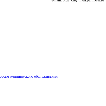
e-mail: orda_crb@med.permkrai.ru
просам медицинского обслуживания