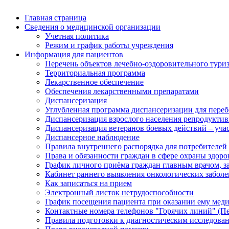
Главная страница
Сведения о медицинской организации
Учетная политика
Режим и график работы учреждения
Информация для пациентов
Перечень объектов лечебно-оздоровительного тури
Территориальная программа
Лекарственное обеспечение
Обеспечения лекарственными препаратами
Диспансеризация
Углубленная программа диспансеризации для пер
Диспансеризация взрослого населения репродуктив
Диспансеризация ветеранов боевых действий – уч
Диспансерное наблюдение
Правила внутреннего распорядка для потребителей
Права и обязанности граждан в сфере охраны здоро
График личного приёма граждан главным врачом, 
Кабинет раннего выявления онкологических забол
Как записаться на прием
Электронный листок нетрудоспособности
График посещения пациента при оказании ему мед
Контактные номера телефонов "Горячих линий" (П
Правила подготовки к диагностическим исследова