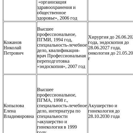
«организация
здравоохранения и
общественное
здоровье», 2006 год
Высшее
профессиональное,
Хирургия до 26.06.20
ПГМИ, 1994 год,
Кожанов
года, эндоскопия до
специальность-лечебное
Николай
28.06.2027 года,
дело, квалификация-
Петрович
онкология до 21.05.2
врач Профессиональная
г
переподготовка
«эндоскопия», 2007 год
Высшее
профессиональное,
ПГМА, 1998 г.,
Копылова
специальность-лечебное
Акушерство и
Елена
дело, интернатура по
гинекология до
Владимировна
специальности
28.10.2030 года
«акушерство и
гинекология в 1999
году