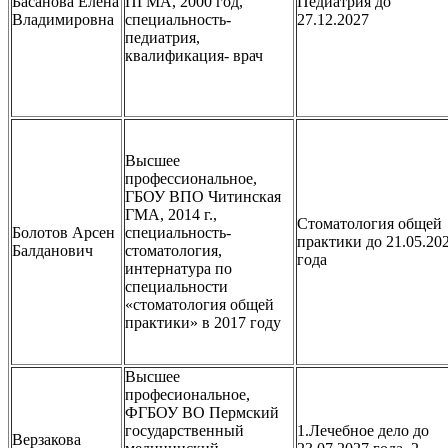
Басанова Елена
ПГМА, 2000 год,
Педиатрия до
Владимировна
специальность-
27.12.2027
педиатрия,
квалификация- врач
Высшее
профессиональное,
ГБОУ ВПО Читинская
ГМА, 2014 г.,
Стоматология общей
Болотов Арсен
специальность-
практики до 21.05.20
Балданович
стоматология,
года
интернатура по
специальности
«стоматология общей
практики» в 2017 году
Высшее
професиональное,
ФГБОУ ВО Пермский
государственный
1.Лечебное дело до
Верзакова