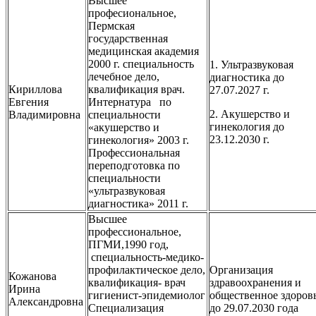
Высшее
професиональное,
Пермская
государственная
медицинская академия
2000 г. специальность
1. Ультразвуковая
лечебное дело,
диагностика до
Кириллова
квалификация врач.
27.07.2027 г.
Евгения
Интернатура по
2. Акушерство и
Владимировна
специальности
гинекология до
«акушерство и
23.12.2030 г.
гинекология» 2003 г.
Профессиональная
переподготовка по
специальности
«ультразвуковая
диагностика» 2011 г.
Высшее
профессиональное,
ПГМИ,1990 год,
специальность-медико-
профилактическое дело,
Организация
Кожанова
квалификация- врач
здравоохранения и
Ирина
гигиенист-эпидемиолог
общественное здоров
Александровна
Специализация
до 29.07.2030 года