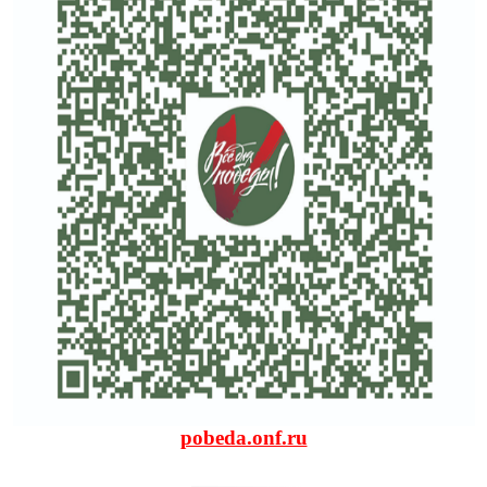
pobeda.onf.ru