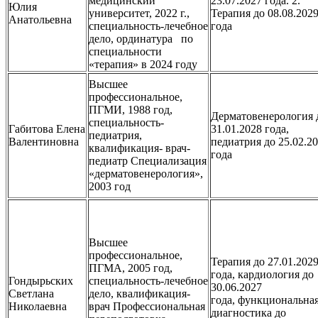
медицинский
23.07.2027 года. 2.
Юлия
университет, 2022 г.,
Терапия до 08.08.202
Анатольевна
специальность-лечебное
года
дело, ординатура по
специальности
«терапия» в 2024 году
Высшее
профессиональное,
ПГМИ, 1988 год,
Дерматовенерология 
специальность-
Габитова Елена
31.01.2028 года,
педиатрия,
Валентиновна
педиатрия до 25.02.2
квалификация- врач-
года
педиатр Специализация
«дерматовенерология»,
2003 год
Высшее
профессиональное,
Терапия до 27.01.202
ПГМА, 2005 год,
года, кардиология до
Гондырьских
специальность-лечебное
30.06.2027
Светлана
дело, квалификация-
года, функциональна
Николаевна
врач Профессиональная
диагностика до