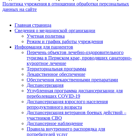
Политика учрежения в отношении обработки персональных
данных на сайте
Главная страница
Сведения о медицинской организации
Учетная политика
Режим и график работы учреждения
Информация для пациентов
Перечень объектов лечебно-оздоровительного
туризма в Пермском крае, проводящих санаторно-
курортное лечение
Территориальная программа
Лекарственное обеспечение
Обеспечения лекарственными препаратами
Диспансеризация
Углубленная программа диспансеризации для
переболевших COVID-19
Диспансеризация взрослого населения
репродуктивного возраста
Диспансеризация ветеранов боевых действий –
участников СВО
Диспансерное наблюдение
Правила внутреннего распорядка для
потребителей услуг