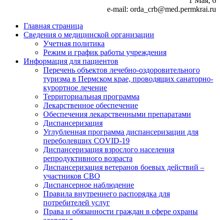
1 Мая, 6
e-mail: orda_crb@med.permkrai.ru
Главная страница
Сведения о медицинской организации
Учетная политика
Режим и график работы учреждения
Информация для пациентов
Перечень объектов лечебно-оздоровительного
туризма в Пермском крае, проводящих санаторно-
курортное лечение
Территориальная программа
Лекарственное обеспечение
Обеспечения лекарственными препаратами
Диспансеризация
Углубленная программа диспансеризации для
переболевших COVID-19
Диспансеризация взрослого населения
репродуктивного возраста
Диспансеризация ветеранов боевых действий –
участников СВО
Диспансерное наблюдение
Правила внутреннего распорядка для
потребителей услуг
Права и обязанности граждан в сфере охраны