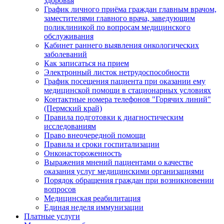
здоровья
График личного приёма граждан главным врачом,
заместителями главного врача, заведующим
поликлиникой по вопросам медицинского
обслуживания
Кабинет раннего выявления онкологических
заболеваний
Как записаться на прием
Электронный листок нетрудоспособности
График посещения пациента при оказании ему
медицинской помощи в стационарных условиях
Контактные номера телефонов "Горячих линий"
(Пермский край)
Правила подготовки к диагностическим
исследованиям
Право внеочередной помощи
Правила и сроки госпитализации
Онконастороженность
Выражения мнений пациентами о качестве
оказания услуг медицинскими организациями
Порядок обращения граждан при возникновении
вопросов
Медицинская реабилитация
Единая неделя иммунизации
Платные услуги