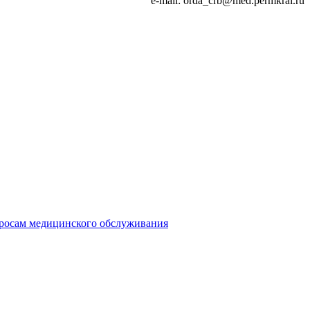
e-mail: orda_crb@med.permkrai.ru
просам медицинского обслуживания