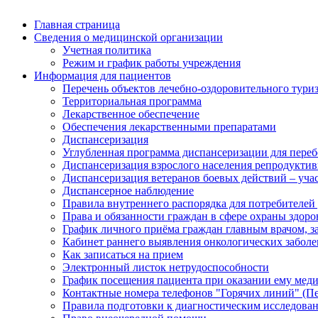
Главная страница
Сведения о медицинской организации
Учетная политика
Режим и график работы учреждения
Информация для пациентов
Перечень объектов лечебно-оздоровительного тури
Территориальная программа
Лекарственное обеспечение
Обеспечения лекарственными препаратами
Диспансеризация
Углубленная программа диспансеризации для пер
Диспансеризация взрослого населения репродуктив
Диспансеризация ветеранов боевых действий – уч
Диспансерное наблюдение
Правила внутреннего распорядка для потребителей
Права и обязанности граждан в сфере охраны здоро
График личного приёма граждан главным врачом, 
Кабинет раннего выявления онкологических забол
Как записаться на прием
Электронный листок нетрудоспособности
График посещения пациента при оказании ему мед
Контактные номера телефонов "Горячих линий" (П
Правила подготовки к диагностическим исследова