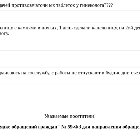
дачей противозачаточн ых таблеток у гинеколога????
ницу с камнями в почках, 1 день сделали капельницу, на 2ой д
огу.
аиваюсь на госслужбу, с работы не отпускают в будние дни съез
Уважаемые посетители!
рядке обращений граждан" № 59-ФЗ для направления обраще