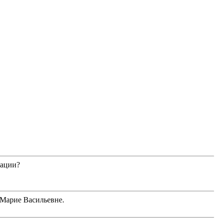
уации?
 Марие Васильевне.