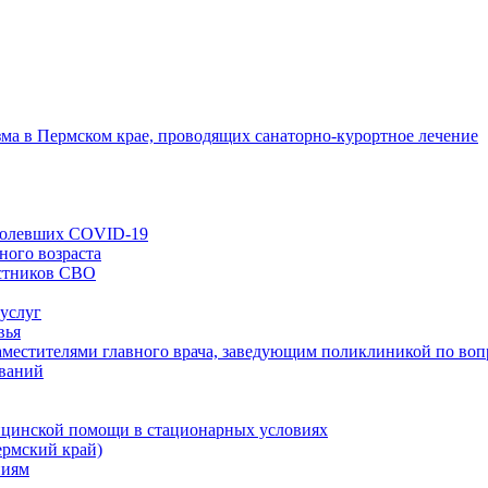
зма в Пермском крае, проводящих санаторно-курортное лечение
еболевших COVID-19
ного возраста
астников СВО
 услуг
вья
заместителями главного врача, заведующим поликлиникой по во
еваний
ицинской помощи в стационарных условиях
ермский край)
ниям