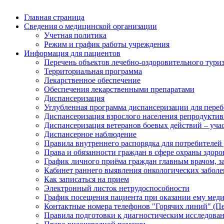
Главная страница
Сведения о медицинской организации
Учетная политика
Режим и график работы учреждения
Информация для пациентов
Перечень объектов лечебно-оздоровительного тури
Территориальная программа
Лекарственное обеспечение
Обеспечения лекарственными препаратами
Диспансеризация
Углубленная программа диспансеризации для пер
Диспансеризация взрослого населения репродуктив
Диспансеризация ветеранов боевых действий – уч
Диспансерное наблюдение
Правила внутреннего распорядка для потребителей
Права и обязанности граждан в сфере охраны здоро
График личного приёма граждан главным врачом, 
Кабинет раннего выявления онкологических забол
Как записаться на прием
Электронный листок нетрудоспособности
График посещения пациента при оказании ему мед
Контактные номера телефонов "Горячих линий" (П
Правила подготовки к диагностическим исследова