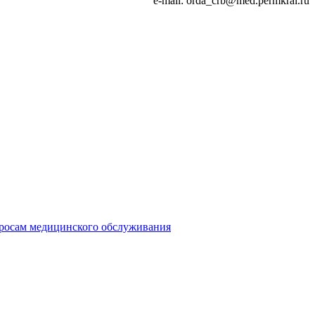
e-mail: orda_crb@med.permkrai.ru
просам медицинского обслуживания