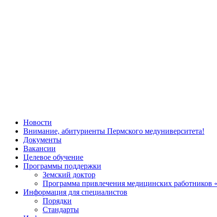
Новости
Внимание, абитуриенты Пермского медуниверситета!
Документы
Вакансии
Целевое обучение
Программы поддержки
Земский доктор
Программа привлечения медицинских работников 
Информация для специалистов
Порядки
Стандарты