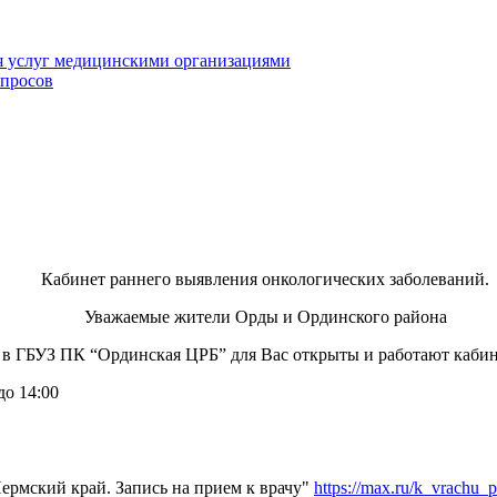
я услуг медицинскими организациями
опросов
Кабинет раннего выявления онкологических заболеваний.
Уважаемые жители Орды и Ординского района
 в ГБУЗ ПК “Ординская ЦРБ” для Вас открыты и работают кабин
до 14:00
рмский край. Запись на прием к врачу"
https://max.ru/k_vrachu_