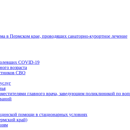
зма в Пермском крае, проводящих санаторно-курортное лечение
еболевших COVID-19
ного возраста
астников СВО
 услуг
вья
заместителями главного врача, заведующим поликлиникой по во
еваний
ицинской помощи в стационарных условиях
ермский край)
ниям