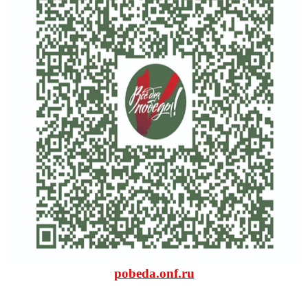
pobeda.onf.ru