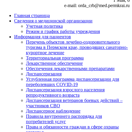
1 Мая, 6
e-mail: orda_crb@med.permkrai.ru
Главная страница
Сведения о медицинской организации
Учетная политика
Режим и график работы учреждения
Информация для пациентов
Перечень объектов лечебно-оздоровительного
туризма в Пермском крае, проводящих санаторно-
курортное лечение
Территориальная программа
Лекарственное обеспечение
Обеспечения лекарственными препаратами
Диспансеризация
Углубленная программа диспансеризации для
переболевших COVID-19
Диспансеризация взрослого населения
репродуктивного возраста
Диспансеризация ветеранов боевых действий –
участников СВО
Диспансерное наблюдение
Правила внутреннего распорядка для
потребителей услуг
Права и обязанности граждан в сфере охраны