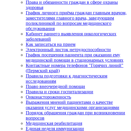
Права и обязанности граждан в сфере охраны
здоровья
График личного приёма граждан главным врачом,
заместителями главного врача, заведующим
поликлиникой по вопросам медицинского
обслуживания
Кабинет раннего выявления онкологических
заболеваний
Как записаться на прием
Электронный листок нетрудоспособности
График посещения пациента при оказании ему
медицинской помощи в стационарных условиях
Контактные номера телефонов "Горячих линий"
(Пермский край)
Правила подготовки к диагностическим
исследованиям
Право внеочередной помощи
Правила и сроки госпитализации
Онконастороженность
Выражения мнений пациентами о качестве
оказания услуг медицинскими организациями
Порядок обращения граждан при возникновении
вопросов
Медицинская реабилитация
Единая неделя иммунизации