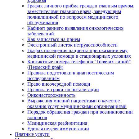
здоровья
График личного приёма граждан главным врачом,
заместителями главного врача, заведующим
поликлиникой по вопросам медицинского
обслуживания
Кабинет раннего выявления онкологических
заболеваний
Как записаться на прием
Электронный листок нетрудоспособности
График посещения пациента при оказании ему
медицинской помощи в стационарных условиях
Контактные номера телефонов "Горячих линий"
(Пермский край)
Правила подготовки к диагностическим
исследованиям
Право внеочередной помощи
Правила и сроки госпитализации
Онконастороженность
Выражения мнений пациентами о качестве
оказания услуг медицинскими организациями
Порядок обращения граждан при возникновении
вопросов
Медицинская реабилитация
Единая неделя иммунизации
Платные услуги