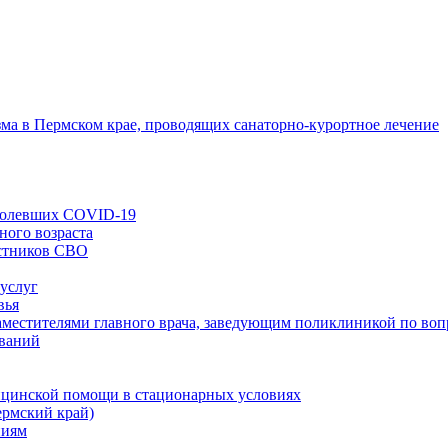
зма в Пермском крае, проводящих санаторно-курортное лечение
еболевших COVID-19
ного возраста
астников СВО
 услуг
вья
заместителями главного врача, заведующим поликлиникой по во
еваний
ицинской помощи в стационарных условиях
ермский край)
ниям