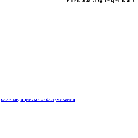
e-mail: orda_crb@med.permkrai.ru
просам медицинского обслуживания