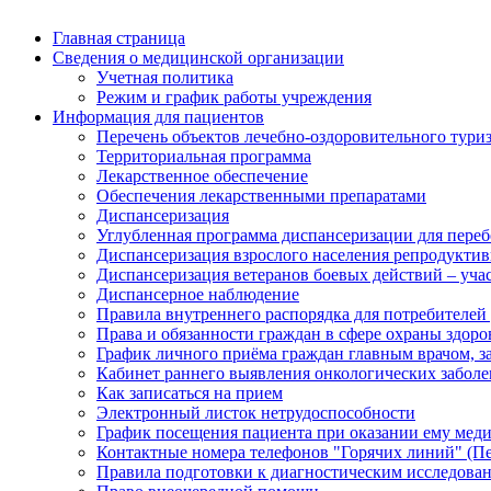
Главная страница
Сведения о медицинской организации
Учетная политика
Режим и график работы учреждения
Информация для пациентов
Перечень объектов лечебно-оздоровительного тури
Территориальная программа
Лекарственное обеспечение
Обеспечения лекарственными препаратами
Диспансеризация
Углубленная программа диспансеризации для пер
Диспансеризация взрослого населения репродуктив
Диспансеризация ветеранов боевых действий – уч
Диспансерное наблюдение
Правила внутреннего распорядка для потребителей
Права и обязанности граждан в сфере охраны здоро
График личного приёма граждан главным врачом, 
Кабинет раннего выявления онкологических забол
Как записаться на прием
Электронный листок нетрудоспособности
График посещения пациента при оказании ему мед
Контактные номера телефонов "Горячих линий" (П
Правила подготовки к диагностическим исследова