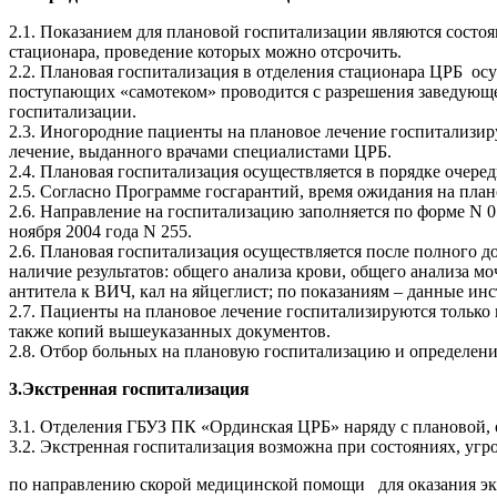
2.1. Показанием для плановой госпитализации являются состо
стационара, проведение которых можно отсрочить.
2.2. Плановая госпитализация в отделения стационара ЦРБ ос
поступающих «самотеком» проводится с разрешения заведующег
госпитализации.
2.3. Иногородние пациенты на плановое лечение госпитализиру
лечение, выданного врачами специалистами ЦРБ.
2.4. Плановая госпитализация осуществляется в порядке очере
2.5. Согласно Программе госгарантий, время ожидания на пла
2.6. Направление на госпитализацию заполняется по форме N 
ноября 2004 года N 255.
2.6. Плановая госпитализация осуществляется после полного 
наличие результатов: общего анализа крови, общего анализа м
антитела к ВИЧ, кал на яйцеглист; по показаниям – данные ин
2.7. Пациенты на плановое лечение госпитализируются только 
также копий вышеуказанных документов.
2.8. Отбор больных на плановую госпитализацию и определен
3.Экстренная госпитализация
3.1. Отделения ГБУЗ ПК «Ординская ЦРБ» наряду с плановой, 
3.2. Экстренная госпитализация возможна при состояниях, у
по направлению скорой медицинской помощи для оказания эк