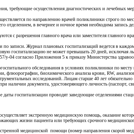
яния, требующие осуществления диагностических и лечебных ме
уществляется по направлению врачей поликлиники строго по мес
о отделением, в вечернее и ночное время необходима запись де
ются с разрешения главного врача или заместителя главного вр
ди по записи. Журнал плановых госпитализаций ведется в каждо
новую госпитализацию не может превышать 20 дней, исключая л
057/у-04 согласно Приложения 5 к приказу Министерства здраво
догоспитального обследования в условиях поликлиники по месту
очи, флюорографии, биохимического анализа крови, RW, анализов
струментальных исследований. Лицам старше 40 лет обязательно
при наличии документа, удостоверяющего личность (паспорт, св
ие даты госпитализации проводят заведующие отделениями стац
осуществляет экстренную медицинскую помощь, оказание которо
грожающих жизни пациента или требующих срочного медицинско
стренной медицинской помощи (номер направления скорой мед