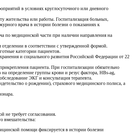
роприятий в условиях круглосуточного или дневного
ту жительства или работы. Госпитализация больных,
журного врача в истории болезни о показаниях к
ача по медицинской части при наличии направления на
м отделении в соответствии с утвержденной формой.
ьготные категории пациентов.
охранения и социального развития Российской Федерации от 22
 прикрепления пациента. При госпитализации обязательно
 на определение группы крови и резус фактора, HBs-ag,
 обследование ЭКГ и консультация терапевта.
идетельство о рождении), страхового медицинского полиса, а
ионара.
й не требует согласования.
го вмешательства:
ицинской помощи фиксируется в истории болезни