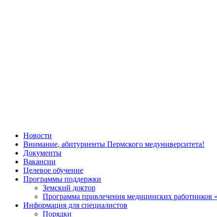
Новости
Внимание, абитуриенты Пермского медуниверситета!
Документы
Вакансии
Целевое обучение
Программы поддержки
Земский доктор
Программа привлечения медицинских работников 
Информация для специалистов
Порядки