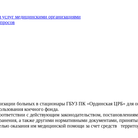
я услуг медицинскими организациями
опросов
ализации больных в стационары ГБУЗ ПК «Ординская ЦРБ» для о
льзования коечного фонда.
соответствии с действующим законодательством, постановления
хранения, а также другими нормативными документами, приняты
 целью оказания им медицинской помощи за счет средств терри