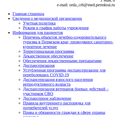
1 Мая, 6
e-mail: orda_crb@med.permkrai.ru
Главная страница
Сведения о медицинской организации
Учетная политика
Режим и график работы учреждения
Информация для пациентов
Перечень объектов лечебно-оздоровительного
туризма в Пермском крае, проводящих санаторно-
курортное лечение
Территориальная программа
Лекарственное обеспечение
Обеспечения лекарственными препаратами
Диспансеризация
Углубленная программа диспансеризации для
переболевших COVID-19
Диспансеризация взрослого населения
репродуктивного возраста
Диспансеризация ветеранов боевых действий –
участников СВО
Диспансерное наблюдение
Правила внутреннего распорядка для
потребителей услуг
Права и обязанности граждан в сфере охраны