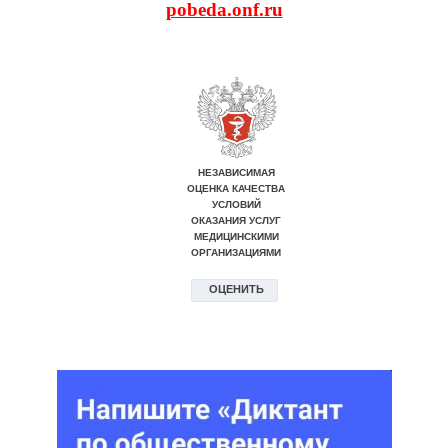
pobeda.onf.ru