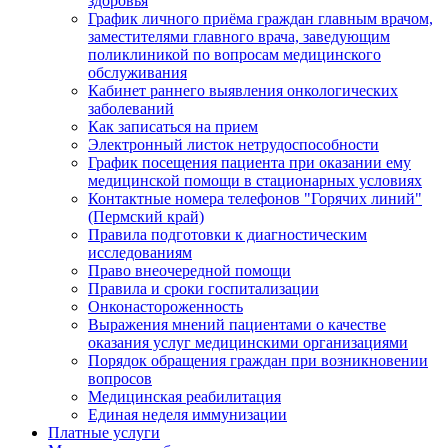
здоровья
График личного приёма граждан главным врачом,
заместителями главного врача, заведующим
поликлиникой по вопросам медицинского
обслуживания
Кабинет раннего выявления онкологических
заболеваний
Как записаться на прием
Электронный листок нетрудоспособности
График посещения пациента при оказании ему
медицинской помощи в стационарных условиях
Контактные номера телефонов "Горячих линий"
(Пермский край)
Правила подготовки к диагностическим
исследованиям
Право внеочередной помощи
Правила и сроки госпитализации
Онконастороженность
Выражения мнений пациентами о качестве
оказания услуг медицинскими организациями
Порядок обращения граждан при возникновении
вопросов
Медицинская реабилитация
Единая неделя иммунизации
Платные услуги