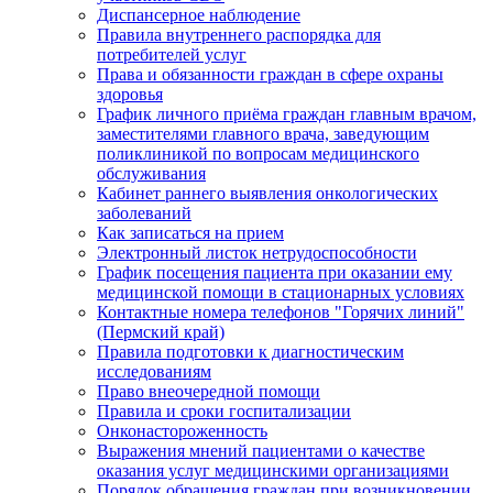
Диспансерное наблюдение
Правила внутреннего распорядка для
потребителей услуг
Права и обязанности граждан в сфере охраны
здоровья
График личного приёма граждан главным врачом,
заместителями главного врача, заведующим
поликлиникой по вопросам медицинского
обслуживания
Кабинет раннего выявления онкологических
заболеваний
Как записаться на прием
Электронный листок нетрудоспособности
График посещения пациента при оказании ему
медицинской помощи в стационарных условиях
Контактные номера телефонов "Горячих линий"
(Пермский край)
Правила подготовки к диагностическим
исследованиям
Право внеочередной помощи
Правила и сроки госпитализации
Онконастороженность
Выражения мнений пациентами о качестве
оказания услуг медицинскими организациями
Порядок обращения граждан при возникновении