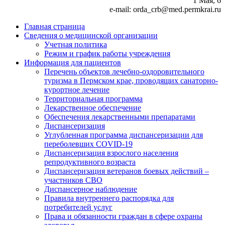
1 Мая, 6
e-mail: orda_crb@med.permkrai.ru
Главная страница
Сведения о медицинской организации
Учетная политика
Режим и график работы учреждения
Информация для пациентов
Перечень объектов лечебно-оздоровительного
туризма в Пермском крае, проводящих санаторно-
курортное лечение
Территориальная программа
Лекарственное обеспечение
Обеспечения лекарственными препаратами
Диспансеризация
Углубленная программа диспансеризации для
переболевших COVID-19
Диспансеризация взрослого населения
репродуктивного возраста
Диспансеризация ветеранов боевых действий –
участников СВО
Диспансерное наблюдение
Правила внутреннего распорядка для
потребителей услуг
Права и обязанности граждан в сфере охраны