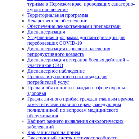
туризма в Пермском крае, проводящих санаторно-
курортное лечение
Территориальная программа
Лекарственное обеспечение
Обеспечения лекарственными препаратами
Диспансеризация
Углубленная программа диспансеризации для
переболевших COVID-19
Диспансеризация взрослого населения
репродуктивного возраста
Диспансеризация ветеранов боевых действий –
участников СВО
Диспансерное наблюдение
Правила внутреннего распорядка для
потребителей услуг
Права и обязанности граждан в сфере охраны
здоровья
График личного приёма граждан главным врачом,
заместителями главного врача, заведующим
поликлиникой по вопросам медицинского
обслуживания
Кабинет раннего выявления онкологических
заболеваний
Как записаться на прием
Электронный листок нетрудоспособности