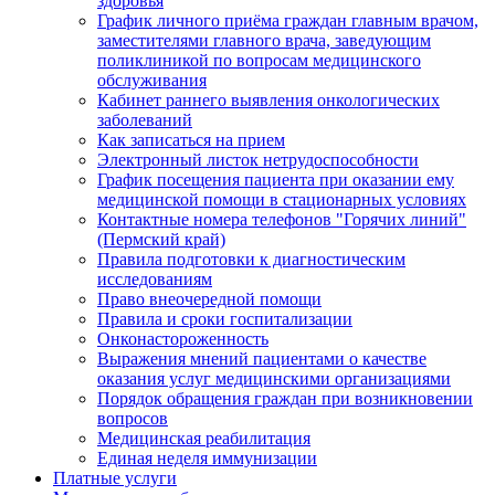
здоровья
График личного приёма граждан главным врачом,
заместителями главного врача, заведующим
поликлиникой по вопросам медицинского
обслуживания
Кабинет раннего выявления онкологических
заболеваний
Как записаться на прием
Электронный листок нетрудоспособности
График посещения пациента при оказании ему
медицинской помощи в стационарных условиях
Контактные номера телефонов "Горячих линий"
(Пермский край)
Правила подготовки к диагностическим
исследованиям
Право внеочередной помощи
Правила и сроки госпитализации
Онконастороженность
Выражения мнений пациентами о качестве
оказания услуг медицинскими организациями
Порядок обращения граждан при возникновении
вопросов
Медицинская реабилитация
Единая неделя иммунизации
Платные услуги