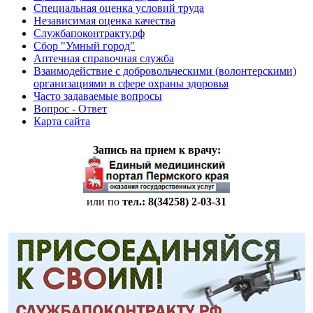
Специальная оценка условий труда
Независимая оценка качества
Службапоконтракту.рф
Сбор "Умный город"
Аптечная справочная служба
Взаимодействие с добровольческими (волонтерскими)
организациями в сфере охраны здоровья
Часто задаваемые вопросы
Вопрос - Ответ
Карта сайта
Запись на прием к врачу:
или по
тел.: 8(34258)
2-03-31