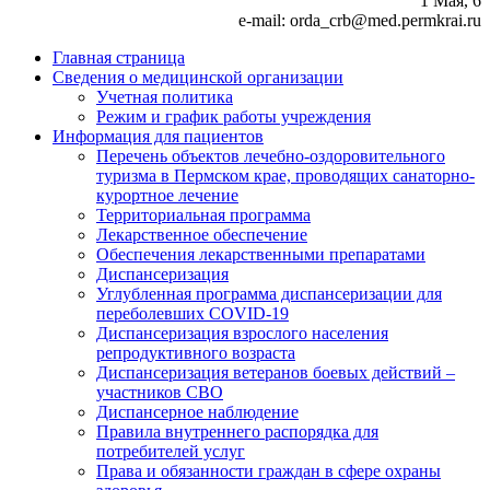
1 Мая, 6
e-mail: orda_crb@med.permkrai.ru
Главная страница
Сведения о медицинской организации
Учетная политика
Режим и график работы учреждения
Информация для пациентов
Перечень объектов лечебно-оздоровительного
туризма в Пермском крае, проводящих санаторно-
курортное лечение
Территориальная программа
Лекарственное обеспечение
Обеспечения лекарственными препаратами
Диспансеризация
Углубленная программа диспансеризации для
переболевших COVID-19
Диспансеризация взрослого населения
репродуктивного возраста
Диспансеризация ветеранов боевых действий –
участников СВО
Диспансерное наблюдение
Правила внутреннего распорядка для
потребителей услуг
Права и обязанности граждан в сфере охраны