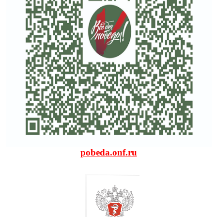
pobeda.onf.ru