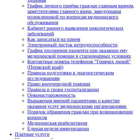
здоровья
График личного приёма граждан главным врачом,
заместителями главного врача, заведующим
поликлиникой по вопросам медицинского
обслуживания
Кабинет раннего выявления онкологических
заболеваний
Как записаться на прием
Электронный листок нетрудоспособности
График посещения пациента при оказании ему
медицинской помощи в стационарных условиях
Контактные номера телефонов "Горячих линий"
(Пермский край)
Правила подготовки к диагностическим
исследованиям
Право внеочередной помощи
Правила и сроки госпитализации
Онконастороженность
Выражения мнений пациентами о качестве
оказания услуг медицинскими организациями
Порядок обращения граждан при возникновении
вопросов
Медицинская реабилитация
Единая неделя иммунизации
Платные услуги