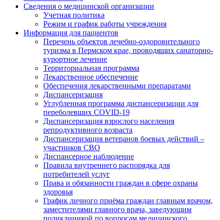
Сведения о медицинской организации
Учетная политика
Режим и график работы учреждения
Информация для пациентов
Перечень объектов лечебно-оздоровительного
туризма в Пермском крае, проводящих санаторно-
курортное лечение
Территориальная программа
Лекарственное обеспечение
Обеспечения лекарственными препаратами
Диспансеризация
Углубленная программа диспансеризации для
переболевших COVID-19
Диспансеризация взрослого населения
репродуктивного возраста
Диспансеризация ветеранов боевых действий –
участников СВО
Диспансерное наблюдение
Правила внутреннего распорядка для
потребителей услуг
Права и обязанности граждан в сфере охраны
здоровья
График личного приёма граждан главным врачом,
заместителями главного врача, заведующим
поликлиникой по вопросам медицинского