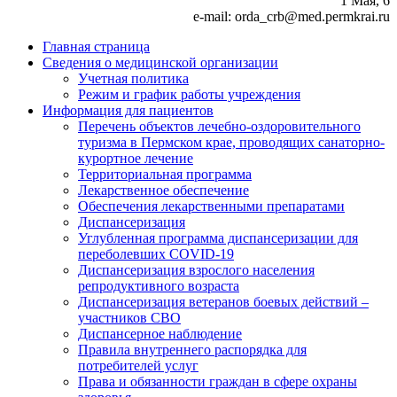
1 Мая, 6
e-mail: orda_crb@med.permkrai.ru
Главная страница
Сведения о медицинской организации
Учетная политика
Режим и график работы учреждения
Информация для пациентов
Перечень объектов лечебно-оздоровительного
туризма в Пермском крае, проводящих санаторно-
курортное лечение
Территориальная программа
Лекарственное обеспечение
Обеспечения лекарственными препаратами
Диспансеризация
Углубленная программа диспансеризации для
переболевших COVID-19
Диспансеризация взрослого населения
репродуктивного возраста
Диспансеризация ветеранов боевых действий –
участников СВО
Диспансерное наблюдение
Правила внутреннего распорядка для
потребителей услуг
Права и обязанности граждан в сфере охраны