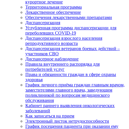
курортное лечение
Территориальная программа
Лекарственное обеспечение
Обеспечения лекарственными препаратами
Диспансеризация
Углубленная программа диспансеризации для
переболевших COVID-19
Диспансеризация взрослого населения
репродуктивного возраста
Диспансеризация ветеранов боевых действий –
участников СВО
Диспансерное наблюдение
Правила внутреннего распорядка для
потребителей услуг
Права и обязанности граждан в сфере охраны
здоровья
График личного приёма граждан главным врачом,
заместителями главного врача, заведующим
поликлиникой по вопросам медицинского
обслуживания
Кабинет раннего выявления онкологических
заболеваний
Как записаться на прием
Электронный листок нетрудоспособности
График посещения пациента при оказании ему