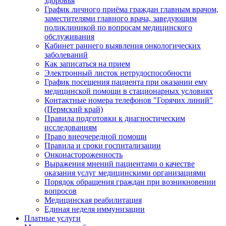
здоровья
График личного приёма граждан главным врачом,
заместителями главного врача, заведующим
поликлиникой по вопросам медицинского
обслуживания
Кабинет раннего выявления онкологических
заболеваний
Как записаться на прием
Электронный листок нетрудоспособности
График посещения пациента при оказании ему
медицинской помощи в стационарных условиях
Контактные номера телефонов "Горячих линий"
(Пермский край)
Правила подготовки к диагностическим
исследованиям
Право внеочередной помощи
Правила и сроки госпитализации
Онконастороженность
Выражения мнений пациентами о качестве
оказания услуг медицинскими организациями
Порядок обращения граждан при возникновении
вопросов
Медицинская реабилитация
Единая неделя иммунизации
Платные услуги