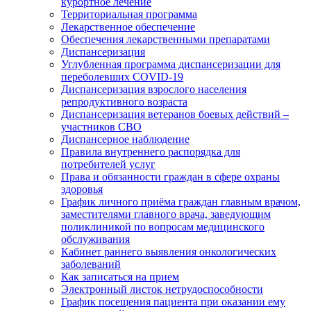
курортное лечение
Территориальная программа
Лекарственное обеспечение
Обеспечения лекарственными препаратами
Диспансеризация
Углубленная программа диспансеризации для
переболевших COVID-19
Диспансеризация взрослого населения
репродуктивного возраста
Диспансеризация ветеранов боевых действий –
участников СВО
Диспансерное наблюдение
Правила внутреннего распорядка для
потребителей услуг
Права и обязанности граждан в сфере охраны
здоровья
График личного приёма граждан главным врачом,
заместителями главного врача, заведующим
поликлиникой по вопросам медицинского
обслуживания
Кабинет раннего выявления онкологических
заболеваний
Как записаться на прием
Электронный листок нетрудоспособности
График посещения пациента при оказании ему