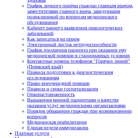
здоровья
График личного приёма граждан главным врачом,
заместителями главного врача, заведующим
поликлиникой по вопросам медицинского
обслуживания
Кабинет раннего выявления онкологических
заболеваний
Как записаться на прием
Электронный листок нетрудоспособности
График посещения пациента при оказании ему
медицинской помощи в стационарных условиях
Контактные номера телефонов "Горячих линий"
(Пермский край)
Правила подготовки к диагностическим
исследованиям
Право внеочередной помощи
Правила и сроки госпитализации
Онконастороженность
Выражения мнений пациентами о качестве
оказания услуг медицинскими организациями
Порядок обращения граждан при возникновении
вопросов
Медицинская реабилитация
Единая неделя иммунизации
Платные услуги