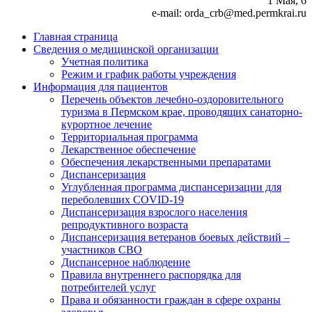
1 Мая, 6
e-mail: orda_crb@med.permkrai.ru
Главная страница
Сведения о медицинской организации
Учетная политика
Режим и график работы учреждения
Информация для пациентов
Перечень объектов лечебно-оздоровительного
туризма в Пермском крае, проводящих санаторно-
курортное лечение
Территориальная программа
Лекарственное обеспечение
Обеспечения лекарственными препаратами
Диспансеризация
Углубленная программа диспансеризации для
переболевших COVID-19
Диспансеризация взрослого населения
репродуктивного возраста
Диспансеризация ветеранов боевых действий –
участников СВО
Диспансерное наблюдение
Правила внутреннего распорядка для
потребителей услуг
Права и обязанности граждан в сфере охраны