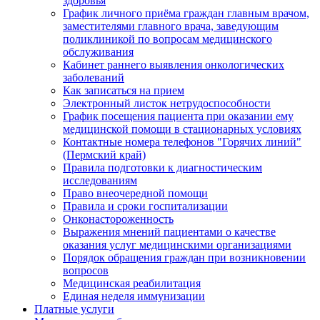
здоровья
График личного приёма граждан главным врачом,
заместителями главного врача, заведующим
поликлиникой по вопросам медицинского
обслуживания
Кабинет раннего выявления онкологических
заболеваний
Как записаться на прием
Электронный листок нетрудоспособности
График посещения пациента при оказании ему
медицинской помощи в стационарных условиях
Контактные номера телефонов "Горячих линий"
(Пермский край)
Правила подготовки к диагностическим
исследованиям
Право внеочередной помощи
Правила и сроки госпитализации
Онконастороженность
Выражения мнений пациентами о качестве
оказания услуг медицинскими организациями
Порядок обращения граждан при возникновении
вопросов
Медицинская реабилитация
Единая неделя иммунизации
Платные услуги