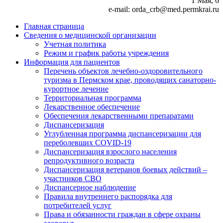
1 Мая, 6
e-mail: orda_crb@med.permkrai.ru
Главная страница
Сведения о медицинской организации
Учетная политика
Режим и график работы учреждения
Информация для пациентов
Перечень объектов лечебно-оздоровительного
туризма в Пермском крае, проводящих санаторно-
курортное лечение
Территориальная программа
Лекарственное обеспечение
Обеспечения лекарственными препаратами
Диспансеризация
Углубленная программа диспансеризации для
переболевших COVID-19
Диспансеризация взрослого населения
репродуктивного возраста
Диспансеризация ветеранов боевых действий –
участников СВО
Диспансерное наблюдение
Правила внутреннего распорядка для
потребителей услуг
Права и обязанности граждан в сфере охраны