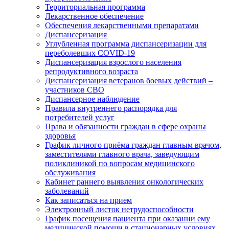
Территориальная программа
Лекарственное обеспечение
Обеспечения лекарственными препаратами
Диспансеризация
Углубленная программа диспансеризации для
переболевших COVID-19
Диспансеризация взрослого населения
репродуктивного возраста
Диспансеризация ветеранов боевых действий –
участников СВО
Диспансерное наблюдение
Правила внутреннего распорядка для
потребителей услуг
Права и обязанности граждан в сфере охраны
здоровья
График личного приёма граждан главным врачом,
заместителями главного врача, заведующим
поликлиникой по вопросам медицинского
обслуживания
Кабинет раннего выявления онкологических
заболеваний
Как записаться на прием
Электронный листок нетрудоспособности
График посещения пациента при оказании ему
медицинской помощи в стационарных условиях