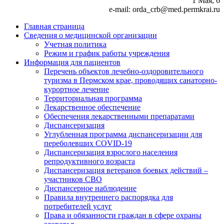
1 Мая, 6
e-mail: orda_crb@med.permkrai.ru
Главная страница
Сведения о медицинской организации
Учетная политика
Режим и график работы учреждения
Информация для пациентов
Перечень объектов лечебно-оздоровительного
туризма в Пермском крае, проводящих санаторно-
курортное лечение
Территориальная программа
Лекарственное обеспечение
Обеспечения лекарственными препаратами
Диспансеризация
Углубленная программа диспансеризации для
переболевших COVID-19
Диспансеризация взрослого населения
репродуктивного возраста
Диспансеризация ветеранов боевых действий –
участников СВО
Диспансерное наблюдение
Правила внутреннего распорядка для
потребителей услуг
Права и обязанности граждан в сфере охраны