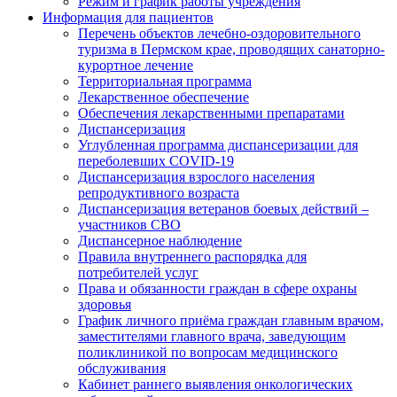
Режим и график работы учреждения
Информация для пациентов
Перечень объектов лечебно-оздоровительного
туризма в Пермском крае, проводящих санаторно-
курортное лечение
Территориальная программа
Лекарственное обеспечение
Обеспечения лекарственными препаратами
Диспансеризация
Углубленная программа диспансеризации для
переболевших COVID-19
Диспансеризация взрослого населения
репродуктивного возраста
Диспансеризация ветеранов боевых действий –
участников СВО
Диспансерное наблюдение
Правила внутреннего распорядка для
потребителей услуг
Права и обязанности граждан в сфере охраны
здоровья
График личного приёма граждан главным врачом,
заместителями главного врача, заведующим
поликлиникой по вопросам медицинского
обслуживания
Кабинет раннего выявления онкологических