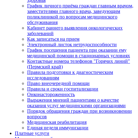
здоровья
График личного приёма граждан главным врачом,
заместителями главного врача, заведующим
поликлиникой по вопросам медицинского
обслуживания
Кабинет раннего выявления онкологических
заболеваний
Как записаться на прием
Электронный листок нетрудоспособности
График посещения пациента при оказании ему
медицинской помощи в стационарных условиях
Контактные номера телефонов "Горячих линий"
(Пермский край)
Правила подготовки к диагностическим
исследованиям
Право внеочередной помощи
Правила и сроки госпитализации
Онконастороженность
Выражения мнений пациентами о качестве
оказания услуг медицинскими организациями
Порядок обращения граждан при возникновении
вопросов
Медицинская реабилитация
Единая неделя иммунизации
Платные услуги