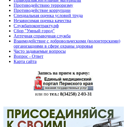
Праворазъяснительные материалы
Противодействию терроризму
Противодействие коррупции
Специальная оценка условий труда
Независимая оценка качества
Службапоконтракту.рф
Сбор "Умный город"
Аптечная справочная служба
Взаимодействие с добровольческими (волонтерскими)
организациями в сфере охраны здоровья
Часто задаваемые вопросы
Вопрос - Ответ
Карта сайта
Запись на прием к врачу:
или по
тел.: 8(34258)
2-03-31