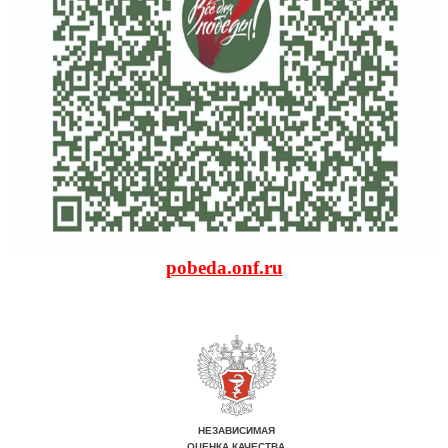
pobeda.onf.ru