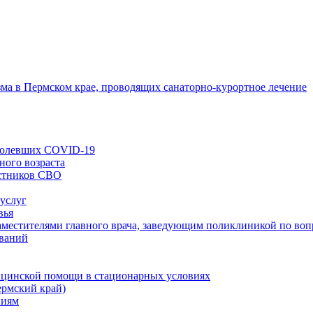
зма в Пермском крае, проводящих санаторно-курортное лечение
еболевших COVID-19
ного возраста
астников СВО
 услуг
вья
заместителями главного врача, заведующим поликлиникой по во
еваний
ицинской помощи в стационарных условиях
ермский край)
ниям