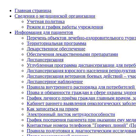
Главная страница
Сведения о медицинской организации
Учетная политика
Режим и график работы учреждения
Информация для пациентов
Перечень объектов лечебно-оздоровительного тури
Территориальная программа
Лекарственное обеспечение
Обеспечения лекарственными препаратами
Диспансеризация
Углубленная программа диспансеризации для пер
Диспансеризация взрослого населения репродуктив
Диспансеризация ветеранов боевых действий – уч
Диспансерное наблюдение
Правила внутреннего распорядка для потребителей
Права и обязанности граждан в сфере охраны здоро
График личного приёма граждан главным врачом, 
Кабинет раннего выявления онкологических забол
Как записаться на прием
Электронный листок нетрудоспособности
График посещения пациента при оказании ему мед
Контактные номера телефонов "Горячих линий" (П
Правила подготовки к диагностическим исследова