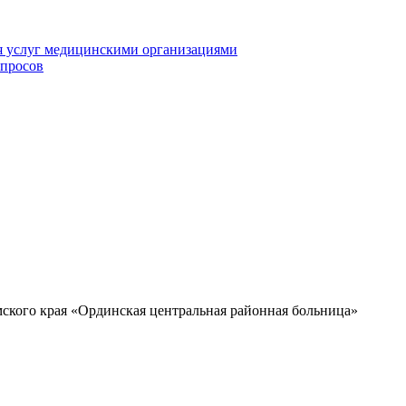
я услуг медицинскими организациями
опросов
ского края «Ординская центральная районная больница»