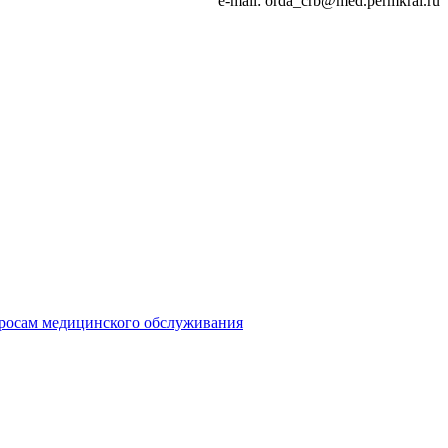
e-mail: orda_crb@med.permkrai.ru
просам медицинского обслуживания