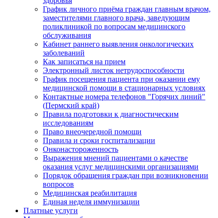
здоровья
График личного приёма граждан главным врачом,
заместителями главного врача, заведующим
поликлиникой по вопросам медицинского
обслуживания
Кабинет раннего выявления онкологических
заболеваний
Как записаться на прием
Электронный листок нетрудоспособности
График посещения пациента при оказании ему
медицинской помощи в стационарных условиях
Контактные номера телефонов "Горячих линий"
(Пермский край)
Правила подготовки к диагностическим
исследованиям
Право внеочередной помощи
Правила и сроки госпитализации
Онконастороженность
Выражения мнений пациентами о качестве
оказания услуг медицинскими организациями
Порядок обращения граждан при возникновении
вопросов
Медицинская реабилитация
Единая неделя иммунизации
Платные услуги