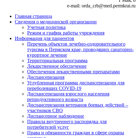
1 Мая, 6
e-mail: orda_crb@med.permkrai.ru
Главная страница
Сведения о медицинской организации
Учетная политика
Режим и график работы учреждения
Информация для пациентов
Перечень объектов лечебно-оздоровительного
туризма в Пермском крае, проводящих санаторно-
курортное лечение
Территориальная программа
Лекарственное обеспечение
Обеспечения лекарственными препаратами
Диспансеризация
Углубленная программа диспансеризации для
переболевших COVID-19
Диспансеризация взрослого населения
репродуктивного возраста
Диспансеризация ветеранов боевых действий –
участников СВО
Диспансерное наблюдение
Правила внутреннего распорядка для
потребителей услуг
Права и обязанности граждан в сфере охраны