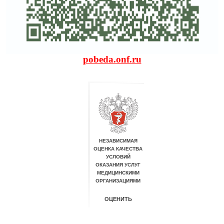
pobeda.onf.ru