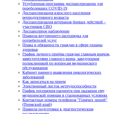
Углубленная программа диспансеризации для
переболевших COVID-19
Диспансеризация взрослого населения
репродуктивного возраста
Диспансеризация ветеранов боевых действий –
участников СВО
Диспансерное наблюдение
Правила внутреннего распорядка для
потребителей услуг
Права и обязанности граждан в сфере охраны
здоровья
График личного приёма граждан главным врачом,
заместителями главного врача, заведующим
поликлиникой по вопросам медицинского
обслуживания
Кабинет раннего выявления онкологических
заболеваний
Как записаться на прием
Электронный листок нетрудоспособности
График посещения пациента при оказании ему
медицинской помощи в стационарных условиях
Контактные номера телефонов "Горячих линий"
(Пермский край)
Правила подготовки к диагностическим
исследованиям