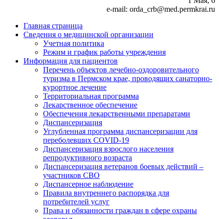
1 Мая, 6
e-mail: orda_crb@med.permkrai.ru
Главная страница
Сведения о медицинской организации
Учетная политика
Режим и график работы учреждения
Информация для пациентов
Перечень объектов лечебно-оздоровительного
туризма в Пермском крае, проводящих санаторно-
курортное лечение
Территориальная программа
Лекарственное обеспечение
Обеспечения лекарственными препаратами
Диспансеризация
Углубленная программа диспансеризации для
переболевших COVID-19
Диспансеризация взрослого населения
репродуктивного возраста
Диспансеризация ветеранов боевых действий –
участников СВО
Диспансерное наблюдение
Правила внутреннего распорядка для
потребителей услуг
Права и обязанности граждан в сфере охраны