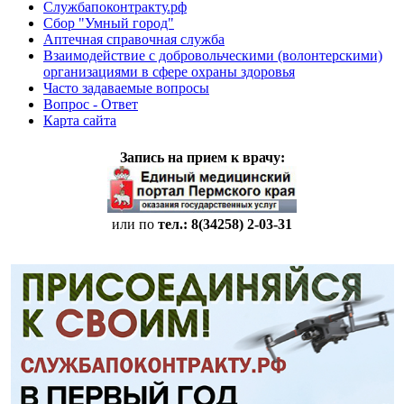
Службапоконтракту.рф
Сбор "Умный город"
Аптечная справочная служба
Взаимодействие с добровольческими (волонтерскими)
организациями в сфере охраны здоровья
Часто задаваемые вопросы
Вопрос - Ответ
Карта сайта
Запись на прием к врачу:
или по
тел.: 8(34258)
2-03-31