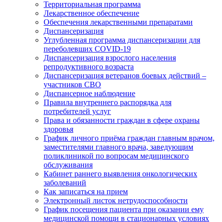
Территориальная программа
Лекарственное обеспечение
Обеспечения лекарственными препаратами
Диспансеризация
Углубленная программа диспансеризации для
переболевших COVID-19
Диспансеризация взрослого населения
репродуктивного возраста
Диспансеризация ветеранов боевых действий –
участников СВО
Диспансерное наблюдение
Правила внутреннего распорядка для
потребителей услуг
Права и обязанности граждан в сфере охраны
здоровья
График личного приёма граждан главным врачом,
заместителями главного врача, заведующим
поликлиникой по вопросам медицинского
обслуживания
Кабинет раннего выявления онкологических
заболеваний
Как записаться на прием
Электронный листок нетрудоспособности
График посещения пациента при оказании ему
медицинской помощи в стационарных условиях