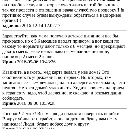
на подобные случаи которые участились в этой больнице а
так же провести в отношении врача служебную проверку!!!!в
противно случае будем вынуждены обратиться в надзорные
органы!!!
задавака
2016-12-14 12:02:17
Здравствуйте, как мама получаю детское питание и все бы
прекрасно, но с 5,6 месяцев вводят прикорм, а вот каши по
какому то нормативу дают только с 8 месяцев, но прекращают
давать смесь. разве нельзя давать смешанное питание,
например 2 смеси 2 каши.
Ирина
2016-09-06 10:43:26
Извините, а какого...мед карта делала у нее дома? Это
собственность учреждения, во-первых. Во-вторых, там
записано все - чем лечилась, на что аллергия, что можно, чего
нельзя...Не хрен домой утаскивать. Ходить вовремя на прием
к терапевту надо, чтоб давление не скакало, и рекомендации
соблюдать.
Ирина
2016-09-06 10:39:28
Господи! И что?! Все мы люди и можем совершать ошибки.
Вокруг убивают и грабят, а она видите ли букву вам не ту
написала! Люди, будьте добрее друг к другу.