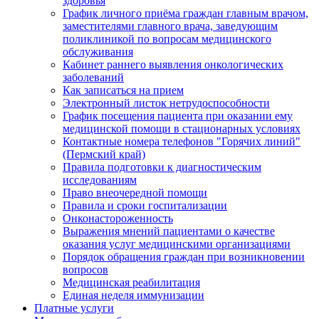
здоровья
График личного приёма граждан главным врачом,
заместителями главного врача, заведующим
поликлиникой по вопросам медицинского
обслуживания
Кабинет раннего выявления онкологических
заболеваний
Как записаться на прием
Электронный листок нетрудоспособности
График посещения пациента при оказании ему
медицинской помощи в стационарных условиях
Контактные номера телефонов "Горячих линий"
(Пермский край)
Правила подготовки к диагностическим
исследованиям
Право внеочередной помощи
Правила и сроки госпитализации
Онконастороженность
Выражения мнений пациентами о качестве
оказания услуг медицинскими организациями
Порядок обращения граждан при возникновении
вопросов
Медицинская реабилитация
Единая неделя иммунизации
Платные услуги