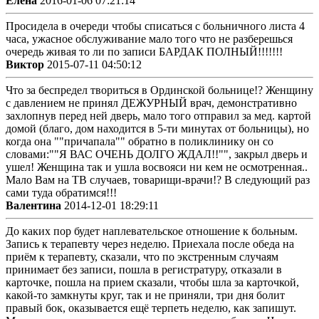
Елена
2016-01-06 07:21:14
Просидела в очереди чтобы списаться с больничного листа 4
часа, ужасное обслуживание мало того что не разберешься
очередь живая то ли по записи БАРДАК ПОЛНЫЙ!!!!!!!
Виктор
2015-07-11 04:50:12
Что за беспредел твориться в Ординской больнице!? Женщину
с давлением не принял ДЕЖУРНЫЙ врач, демонстративно
захлопнув перед ней дверь, мало того отправил за мед. картой
домой (благо, дом находится в 5-ти минутах от больницы), но
когда она ""причапала"" обратно в поликлинику он со
словами:""Я ВАС ОЧЕНЬ ДОЛГО ЖДАЛ!!"", закрыл дверь и
ушел! Женщина так и ушла восвояси ни кем не осмотренная..
Мало Вам на ТВ случаев, товарищи-врачи!? В следующий раз
сами туда обратимся!!!
Валентина
2014-12-01 18:29:11
До каких пор будет наплевательское отношение к больным.
Запись к терапевту через неделю. Приехала после обеда на
приём к терапевту, сказали, что по экстренным случаям
принимает без записи, пошла в регистратуру, отказали в
карточке, пошла на прием сказали, чтобы шла за карточкой,
какой-то замкнуты круг, так и не приняли, три дня болит
правый бок, оказывается ещё терпеть неделю, как запишут.