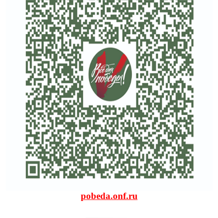
pobeda.onf.ru