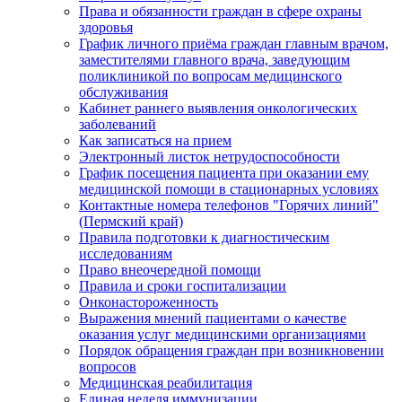
Права и обязанности граждан в сфере охраны
здоровья
График личного приёма граждан главным врачом,
заместителями главного врача, заведующим
поликлиникой по вопросам медицинского
обслуживания
Кабинет раннего выявления онкологических
заболеваний
Как записаться на прием
Электронный листок нетрудоспособности
График посещения пациента при оказании ему
медицинской помощи в стационарных условиях
Контактные номера телефонов "Горячих линий"
(Пермский край)
Правила подготовки к диагностическим
исследованиям
Право внеочередной помощи
Правила и сроки госпитализации
Онконастороженность
Выражения мнений пациентами о качестве
оказания услуг медицинскими организациями
Порядок обращения граждан при возникновении
вопросов
Медицинская реабилитация
Единая неделя иммунизации