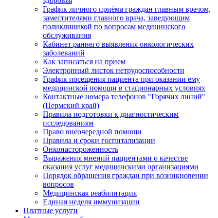
здоровья
График личного приёма граждан главным врачом,
заместителями главного врача, заведующим
поликлиникой по вопросам медицинского
обслуживания
Кабинет раннего выявления онкологических
заболеваний
Как записаться на прием
Электронный листок нетрудоспособности
График посещения пациента при оказании ему
медицинской помощи в стационарных условиях
Контактные номера телефонов "Горячих линий"
(Пермский край)
Правила подготовки к диагностическим
исследованиям
Право внеочередной помощи
Правила и сроки госпитализации
Онконастороженность
Выражения мнений пациентами о качестве
оказания услуг медицинскими организациями
Порядок обращения граждан при возникновении
вопросов
Медицинская реабилитация
Единая неделя иммунизации
Платные услуги