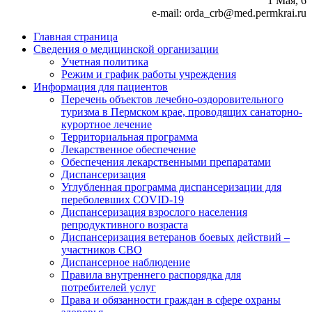
1 Мая, 6
e-mail: orda_crb@med.permkrai.ru
Главная страница
Сведения о медицинской организации
Учетная политика
Режим и график работы учреждения
Информация для пациентов
Перечень объектов лечебно-оздоровительного
туризма в Пермском крае, проводящих санаторно-
курортное лечение
Территориальная программа
Лекарственное обеспечение
Обеспечения лекарственными препаратами
Диспансеризация
Углубленная программа диспансеризации для
переболевших COVID-19
Диспансеризация взрослого населения
репродуктивного возраста
Диспансеризация ветеранов боевых действий –
участников СВО
Диспансерное наблюдение
Правила внутреннего распорядка для
потребителей услуг
Права и обязанности граждан в сфере охраны