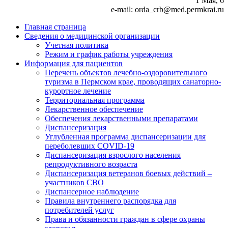
1 Мая, 6
e-mail: orda_crb@med.permkrai.ru
Главная страница
Сведения о медицинской организации
Учетная политика
Режим и график работы учреждения
Информация для пациентов
Перечень объектов лечебно-оздоровительного
туризма в Пермском крае, проводящих санаторно-
курортное лечение
Территориальная программа
Лекарственное обеспечение
Обеспечения лекарственными препаратами
Диспансеризация
Углубленная программа диспансеризации для
переболевших COVID-19
Диспансеризация взрослого населения
репродуктивного возраста
Диспансеризация ветеранов боевых действий –
участников СВО
Диспансерное наблюдение
Правила внутреннего распорядка для
потребителей услуг
Права и обязанности граждан в сфере охраны