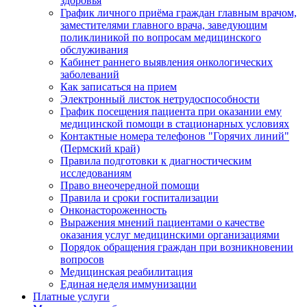
здоровья
График личного приёма граждан главным врачом,
заместителями главного врача, заведующим
поликлиникой по вопросам медицинского
обслуживания
Кабинет раннего выявления онкологических
заболеваний
Как записаться на прием
Электронный листок нетрудоспособности
График посещения пациента при оказании ему
медицинской помощи в стационарных условиях
Контактные номера телефонов "Горячих линий"
(Пермский край)
Правила подготовки к диагностическим
исследованиям
Право внеочередной помощи
Правила и сроки госпитализации
Онконастороженность
Выражения мнений пациентами о качестве
оказания услуг медицинскими организациями
Порядок обращения граждан при возникновении
вопросов
Медицинская реабилитация
Единая неделя иммунизации
Платные услуги