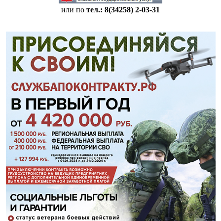
или по
тел.: 8(34258)
2-03-31