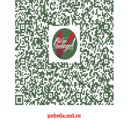
pobeda.onf.ru