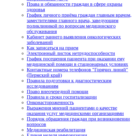
Права и обязанности граждан в сфере охраны
здоровья
График личного приёма граждан главным врачом,
заместителями главного врача, заведующим
поликлиникой по вопросам медицинского
обслуживания
Кабинет раннего выявления онкологических
заболеваний
Как записаться на прием
Электронный листок нетрудоспособности
График посещения пациента при оказании ему
медицинской помощи в стационарных условиях
Контактные номера телефонов "Горячих линий"
(Пермский край)
Правила подготовки к диагностическим
исследованиям
Право внеочередной помощи
Правила и сроки госпитализации
Онконастороженность
Выражения мнений пациентами о качестве
оказания услуг медицинскими организациями
Порядок обращения граждан при возникновении
вопросов
Медицинская реабилитация
Единая неделя иммунизации