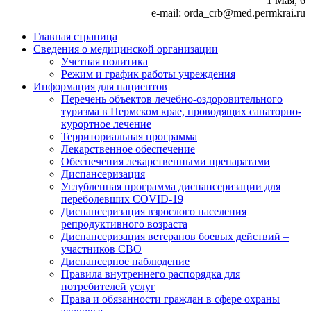
1 Мая, 6
e-mail: orda_crb@med.permkrai.ru
Главная страница
Сведения о медицинской организации
Учетная политика
Режим и график работы учреждения
Информация для пациентов
Перечень объектов лечебно-оздоровительного
туризма в Пермском крае, проводящих санаторно-
курортное лечение
Территориальная программа
Лекарственное обеспечение
Обеспечения лекарственными препаратами
Диспансеризация
Углубленная программа диспансеризации для
переболевших COVID-19
Диспансеризация взрослого населения
репродуктивного возраста
Диспансеризация ветеранов боевых действий –
участников СВО
Диспансерное наблюдение
Правила внутреннего распорядка для
потребителей услуг
Права и обязанности граждан в сфере охраны