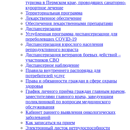
туризма в Пермском крае, проводящих санаторно-
курортное лечение
Территориальная программа
Лекарственное обеспечение
Обеспечения лекарственными препаратами
Диспансеризация
Углубленная программа диспансеризации для
переболевших COVID-19
Диспансеризация взрослого населения
репродуктивного возраста
Диспансеризация ветеранов боевых действий –
участников СВО
Диспансерное наблюдение
Правила внутреннего распорядка для
потребителей услуг
Права и обязанности граждан в сфере охраны
здоровья
График личного приёма граждан главным врачом,
заместителями главного врача, заведующим
поликлиникой по вопросам медицинского
обслуживания
Кабинет раннего выявления онкологических
заболеваний
Как записаться на прием
Электронный листок нетрудоспособности