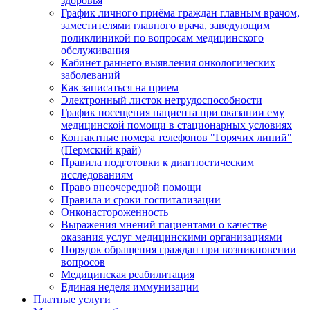
здоровья
График личного приёма граждан главным врачом,
заместителями главного врача, заведующим
поликлиникой по вопросам медицинского
обслуживания
Кабинет раннего выявления онкологических
заболеваний
Как записаться на прием
Электронный листок нетрудоспособности
График посещения пациента при оказании ему
медицинской помощи в стационарных условиях
Контактные номера телефонов "Горячих линий"
(Пермский край)
Правила подготовки к диагностическим
исследованиям
Право внеочередной помощи
Правила и сроки госпитализации
Онконастороженность
Выражения мнений пациентами о качестве
оказания услуг медицинскими организациями
Порядок обращения граждан при возникновении
вопросов
Медицинская реабилитация
Единая неделя иммунизации
Платные услуги