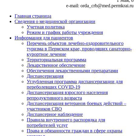
1 Мая, 6
e-mail: orda_crb@med.permkrai.ru
Главная страница
Сведения о медицинской организации
Учетная политика
Режим и график работы учреждения
Информация для пациентов
Перечень объектов лечебно-оздоровительного
туризма в Пермском крае, проводящих санаторно-
курортное лечение
Территориальная программа
Лекарственное обеспечение
Обеспечения лекарственными препаратами
Диспансеризация
Углубленная программа диспансеризации для
переболевших COVID-19
Диспансеризация взрослого населения
репродуктивного возраста
Диспансеризация ветеранов боевых действий –
участников СВО
Диспансерное наблюдение
Правила внутреннего распорядка для
потребителей услуг
Права и обязанности граждан в сфере охраны