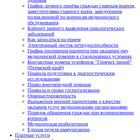
здоровья
График личного приёма граждан главным врачом,
заместителями главного врача, заведующим
поликлиникой по вопросам медицинского
обслуживания
Кабинет раннего выявления онкологических
заболеваний
Как записаться на прием
Электронный листок нетрудоспособности
График посещения пациента при оказании ему
медицинской помощи в стационарных условиях
Контактные номера телефонов "Горячих линий"
(Пермский край)
Правила подготовки к диагностическим
исследованиям
Право внеочередной помощи
Правила и сроки госпитализации
Онконастороженность
Выражения мнений пациентами о качестве
оказания услуг медицинскими организациями
Порядок обращения граждан при возникновении
вопросов
Медицинская реабилитация
Единая неделя иммунизации
Платные услуги