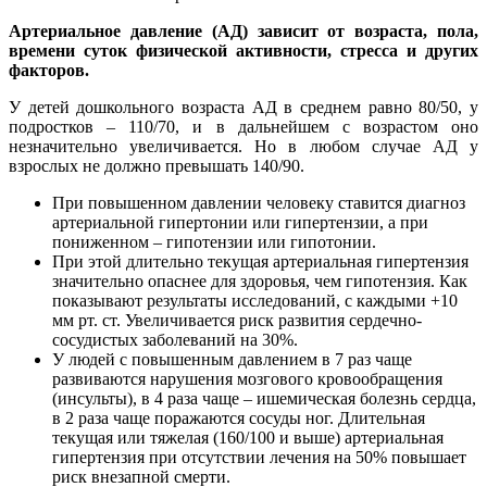
Артериальное давление (АД) зависит от возраста, пола,
времени суток физической активности, стресса и других
факторов.
У детей дошкольного возраста АД в среднем равно 80/50, у
подростков – 110/70, и в дальнейшем с возрастом оно
незначительно увеличивается. Но в любом случае АД у
взрослых не должно превышать 140/90.
При повышенном давлении человеку ставится диагноз
артериальной гипертонии или гипертензии, а при
пониженном – гипотензии или гипотонии.
При этой длительно текущая артериальная гипертензия
значительно опаснее для здоровья, чем гипотензия. Как
показывают результаты исследований, с каждыми +10
мм рт. ст. Увеличивается риск развития сердечно-
сосудистых заболеваний на 30%.
У людей с повышенным давлением в 7 раз чаще
развиваются нарушения мозгового кровообращения
(инсульты), в 4 раза чаще – ишемическая болезнь сердца,
в 2 раза чаще поражаются сосуды ног. Длительная
текущая или тяжелая (160/100 и выше) артериальная
гипертензия при отсутствии лечения на 50% повышает
риск внезапной смерти.