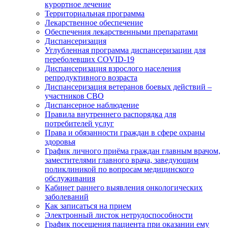
курортное лечение
Территориальная программа
Лекарственное обеспечение
Обеспечения лекарственными препаратами
Диспансеризация
Углубленная программа диспансеризации для
переболевших COVID-19
Диспансеризация взрослого населения
репродуктивного возраста
Диспансеризация ветеранов боевых действий –
участников СВО
Диспансерное наблюдение
Правила внутреннего распорядка для
потребителей услуг
Права и обязанности граждан в сфере охраны
здоровья
График личного приёма граждан главным врачом,
заместителями главного врача, заведующим
поликлиникой по вопросам медицинского
обслуживания
Кабинет раннего выявления онкологических
заболеваний
Как записаться на прием
Электронный листок нетрудоспособности
График посещения пациента при оказании ему